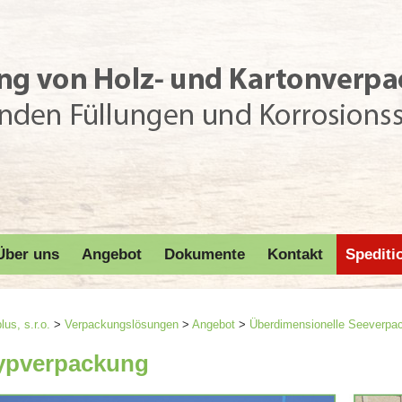
Über uns
Angebot
Dokumente
Kontakt
Spediti
us, s.r.o.
>
Verpackungslösungen
>
Angebot
>
Überdimensionelle Seeverpa
ypverpackung