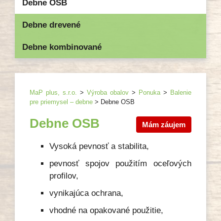
Debne OSB
Debne drevené
Debne kombinované
MaP plus, s.r.o.
>
Výroba obalov
>
Ponuka
>
Balenie
pre priemysel – debne
>
Debne OSB
Debne OSB
Mám záujem
Vysoká pevnosť a stabilita,
pevnosť spojov použitím oceľových
profilov,
vynikajúca ochrana,
vhodné na opakované použitie,